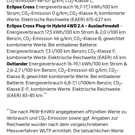
CO
-Emission 98-101 g/km; CO
-Klasse C;
2
2
Eclipse Cross
Energieverbrauch 16,7-17,1 kWh/100 km
Strom; CO
-Emission 0 g/km; CO
-Klasse A; kombinierte
2
2
Werte. Elektrische Reichweite (EAER) 615-627 km.
Eclipse Cross Plug-in Hybrid 4WD 2.4 - Auslaufmodell
-
Energieverbrauch 17,5 kWh/100 km Strom & 2,0 l/100 km
Benzin; CO
-Emission 46 g/km; CO
-Klasse B; gewichtet
2
2
kombinierte Werte. Bei entladener Batterie:
Energieverbrauch 7,3 l/100 km Benzin; CO
-Klasse F;
2
kombinierte Werte. Elektrische Reichweite (EAER) 45 km.
Outlander
Energieverbrauch 16-19,1 kWh/100 km Strom &
2,6-2,7 l/100 km Benzin; CO
-Emission 60 g/km; CO
-
2
2
Klasse B; gewichtet kombinierte Werte. Bei entladener
Batterie: Energieverbrauch 6,8-7,1 l/100km Benzin; CO
-
2
Klasse E-F; kombinierte Werte. Elektrische Reichweite
**
(EAER) 83-85 km.
**
Die nach PKW-EnVKV angegebenen offiziellen Werte zu
Verbrauch und CO₂-Emission sowie ggf. Angaben zur
Reichweite wurden nach dem vorgeschriebenen
Messverfahren WLTP ermittelt. Die tatsächlichen Werte