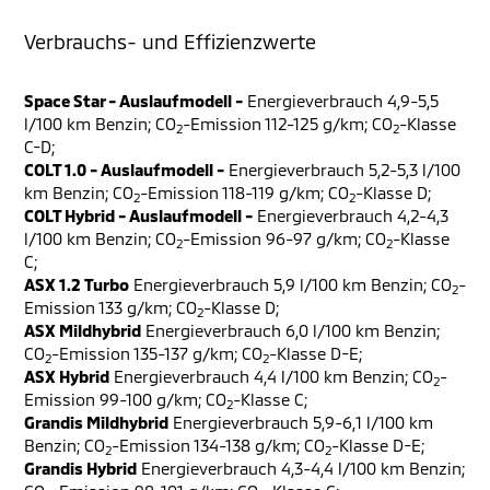
Verbrauchs- und Effizienzwerte
Space Star - Auslaufmodell -
Energieverbrauch 4,9-5,5
l/100 km Benzin; CO
-Emission 112-125 g/km; CO
-Klasse
2
2
C-D;
COLT 1.0 - Auslaufmodell -
Energieverbrauch 5,2-5,3 l/100
km Benzin; CO
-Emission 118-119 g/km; CO
-Klasse D;
2
2
COLT Hybrid - Auslaufmodell -
Energieverbrauch 4,2-4,3
l/100 km Benzin; CO
-Emission 96-97 g/km; CO
-Klasse
2
2
C;
ASX 1.2 Turbo
Energieverbrauch 5,9 l/100 km Benzin; CO
-
2
Emission 133 g/km; CO
-Klasse D;
2
ASX Mildhybrid
Energieverbrauch 6,0 l/100 km Benzin;
CO
-Emission 135-137 g/km; CO
-Klasse D-E;
2
2
ASX Hybrid
Energieverbrauch 4,4 l/100 km Benzin; CO
-
2
Emission 99-100 g/km; CO
-Klasse C;
2
Grandis Mildhybrid
Energieverbrauch 5,9-6,1 l/100 km
Benzin; CO
-Emission 134-138 g/km; CO
-Klasse D-E;
2
2
Grandis Hybrid
Energieverbrauch 4,3-4,4 l/100 km Benzin;